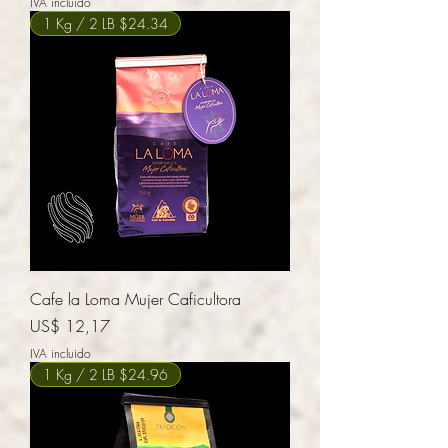
IVA incluido
1 Kg / 2 LB $24.34
Cafe la Loma Mujer Caficultora
Precio
US$ 12,17
IVA incluido
1 Kg / 2 LB $24.96