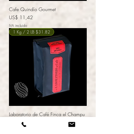
Cafe Quindío Gourmet
Precio
US$ 11,42
IVA incluido
1 Kg / 2 LB $31.82
Laboratorio de Café Finca el Champu
Precio
US$ 15,91
IVA incluido