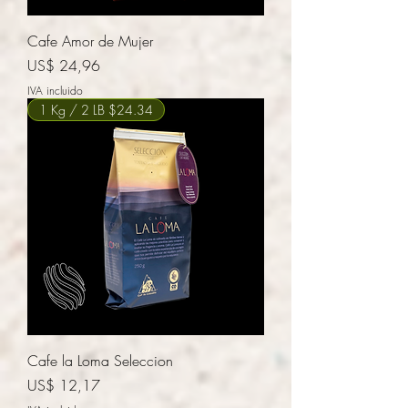
Cafe Amor de Mujer
Precio
US$ 24,96
IVA incluido
1 Kg / 2 LB $24.34
Cafe la Loma Seleccion
Precio
US$ 12,17