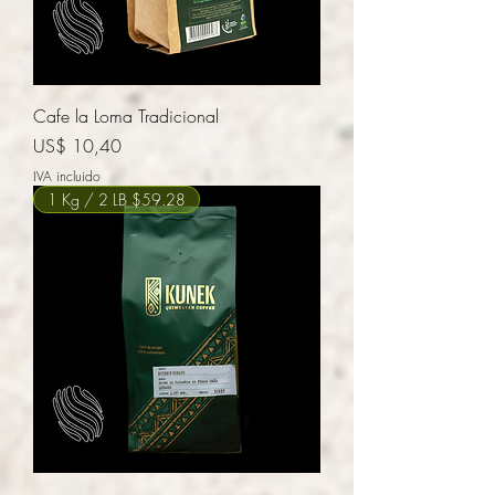
Cafe la Loma Tradicional
Precio
US$ 10,40
IVA incluido
1 Kg / 2 LB $59.28