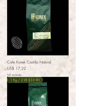
Cafe Kunek Castillo Natural
Precio
US$ 17,22
IVA incluido
1 Kg / 2 LB $33.90