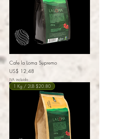
Cafe la Loma Supremo
Precio
US$ 12,48
IVA incluido
1 Kg / 2LB $20.80