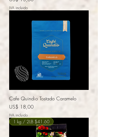
IVA incluido
Cafe Quindio Tostado Caramelo
Precio
US$ 18,00
IVA incluido
1 kg / 2LB $41.60