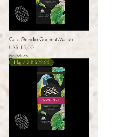
Cafe Quindio Gourmet Molido
Precio
US$ 15,00
IVA incluido
1 kg / 2LB $22.85