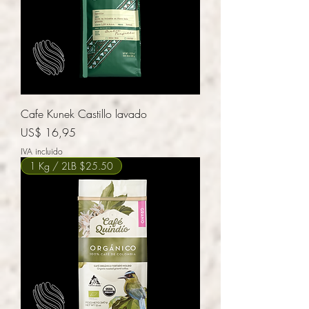
Cafe Kunek Castillo lavado
Precio
US$ 16,95
IVA incluido
1 Kg / 2LB $25.50