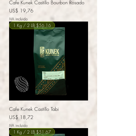
Cafe Kunek Castillo Bourbon Rosado
Precio
US$ 19,76
IVA incluido
1 Kg / 2 LB $56.16
Cafe Kunek Castillo Tabi
Precio
US$ 18,72
IVA incluido
1 Kg / 2 LB $51.67